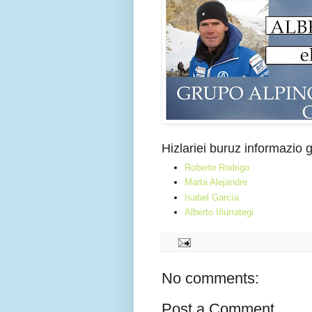
Hizlariei buruz informazio
Roberto Rodrigo
Marta Alejandre
Isabel García
Alberto Iñurrategi
No comments:
Post a Comment