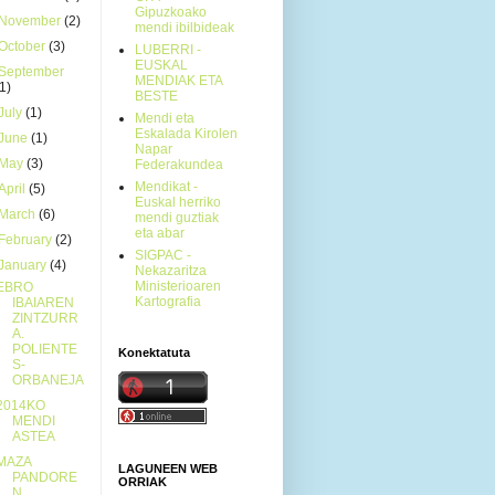
Gipuzkoako
November
(2)
mendi ibilbideak
October
(3)
LUBERRI -
EUSKAL
September
MENDIAK ETA
(1)
BESTE
July
(1)
Mendi eta
Eskalada Kirolen
June
(1)
Napar
May
(3)
Federakundea
Mendikat -
April
(5)
Euskal herriko
March
(6)
mendi guztiak
eta abar
February
(2)
SIGPAC -
January
(4)
Nekazaritza
Ministerioaren
EBRO
Kartografia
IBAIAREN
ZINTZURR
A.
POLIENTE
Konektatuta
S-
ORBANEJA
2014KO
MENDI
ASTEA
MAZA
LAGUNEEN WEB
PANDORE
ORRIAK
N