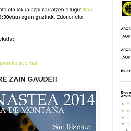
ata eta lekua azpimarratzen ditugu:
San
:30etan egun guztiak
. Edonor etor
ARGAZ
ekatu:
ARGAZ
perako irudi bat
BILAT
RE ZAIN GAUDE!!
Bloga
Artxib
►
20
►
20
►
20
▼
20
►