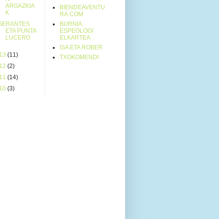
ARGAZKIA
BIENDEAVENTU
K
RA.COM
SERANTES
BURNIA
ETA PUNTA
ESPEOLOGI
LUCERO
ELKARTEA
ISA ETA ROBER
13
(11)
TXOKOMENDI
12
(2)
11
(14)
10
(3)