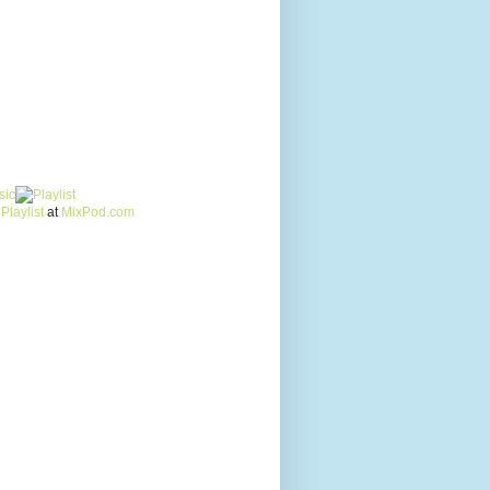
Playlist
at
MixPod.com