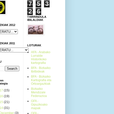
7
5
3
2
6
TXIRRINDULA
IBILALDIAK
KIAK 2012
KIAK 2011
LOTURAK
AFA - Arabako
Lurralde
Historikoko
U
kartografia
BFA - Bizkaiko
Ibilbideak
BFA - Bizkaiko
Kartografia eta
ren
ategia
Ortoargazkiak
Bizkaiko
17
(15)
Mendizale
Federazioa
16
(19)
GFA -
15
(21)
Gipuzkoako
14
(31)
mapak
December
(3)
GFA -