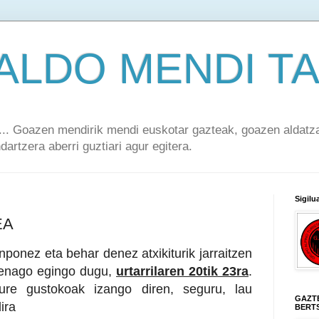
ALDO MENDI T
. Goazen mendirik mendi euskotar gazteak, goazen aldatza
artzera aberri guztiari agur egitera.
Sigilu
EA
nponez eta behar denez atxikiturik jarraitzen
henago egingo dugu,
urtarrilaren 20tik 23ra
.
re gustokoak izango diren, seguru, lau
GAZT
ira
BERT