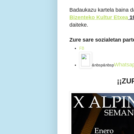
Badaukazu kartela baina d
Bizenteko Kultur Etxea
19
daiteke.
Zure sare sozialetan part
FB
Whatsap
&nbsp&nbsp
¡¡ZU