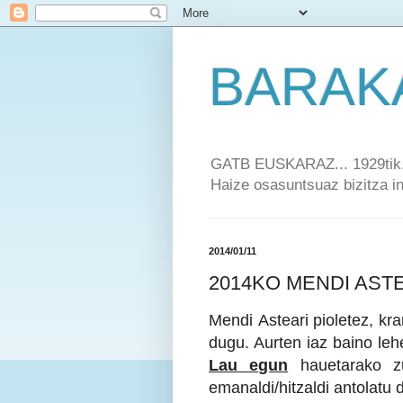
BARAK
GATB EUSKARAZ... 1929tik..
Haize osasuntsuaz bizitza ind
2014/01/11
2014KO MENDI AST
Mendi Asteari pioletez, kra
dugu. Aurten iaz baino le
Lau egun
hauetarako zu
emanaldi/hitzaldi antolatu d