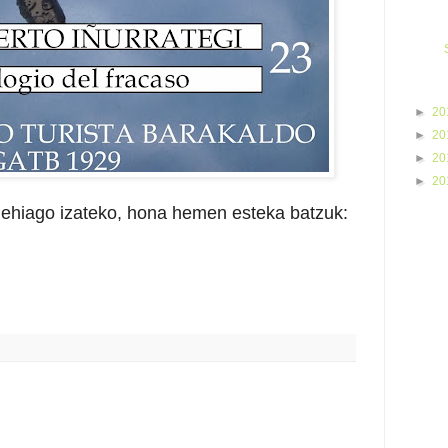
►
20
►
20
►
20
►
20
 gehiago izateko, hona hemen esteka batzuk: