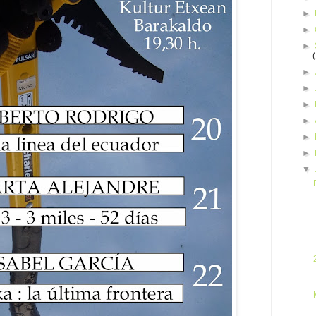
►
►
►
►
►
►
►
►
►
▼