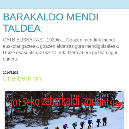
BARAKALDO MENDI
TALDEA
GATB EUSKARAZ... 1929tik... Goazen mendirik mendi
euskotar gazteak, goazen aldatzaz gora mendigoizaleak.
Haize osasuntsuaz bizitza indartzera aberri guztiari agur
egitera.
2014/12/31
Urte berri on