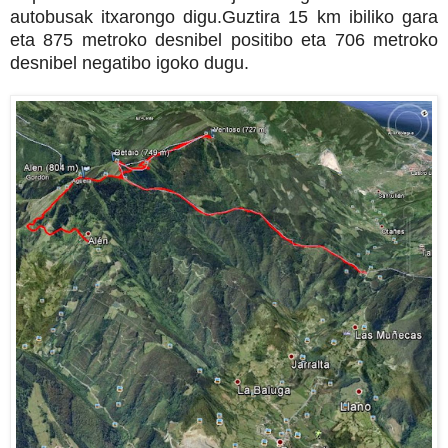
autobusak itxarongo digu.Guztira 15 km ibiliko gara
eta 875 metroko desnibel positibo eta 706 metroko
desnibel negatibo igoko dugu.