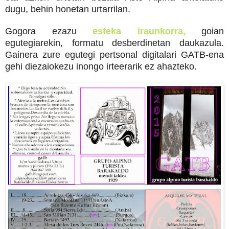
dugu, behin honetan urtarrilan.
Gogora ezazu
esteka iraunkorra,
goian
egutegiarekin, formatu desberdinetan daukazula.
Gainera zure egutegi pertsonal digitalari GATB-ena
gehi diezaiokezu inongo irteerarik ez ahazteko.