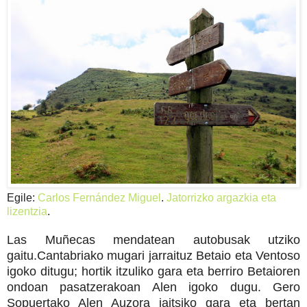
Egile:
Carlos Fernández Miguel
.
Jatorrizko argazkia eta
lizentzia
.
Las Muñecas mendatean autobusak utziko
gaitu.Cantabriako mugari jarraituz Betaio eta Ventoso
igoko ditugu; hortik itzuliko gara eta berriro Betaioren
ondoan pasatzerakoan Alen igoko dugu. Gero
Sopuertako Alen Auzora jaitsiko gara eta bertan