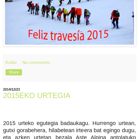
Koldo
No comments:
Share
2014/12/23
2015EKO URTEGIA
2015 urteko egutegia badaukagu. Hurrengo urtean,
gutxi gorabehera, hilabetean irteera bat egingo dugu,
eta azken urtetan bezala Aste Alpina antolatuko