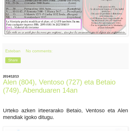
Esteban
No comments:
Share
2014/12/13
Alen (804), Ventoso (727) eta Betaio
(749). Abenduaren 14an
Urteko azken irteerarako Betaio, Ventoso eta Alen
mendiak igoko ditugu.