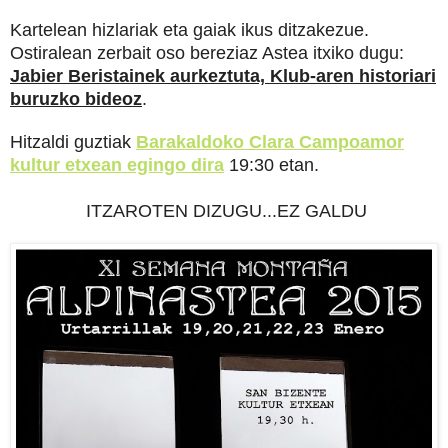
Kartelean hizlariak eta gaiak ikus ditzakezue.
Ostiralean zerbait oso bereziaz Astea itxiko dugu:
Jabier Beristainek aurkeztuta, Klub-aren historiari
buruzko bideoz
.
Hitzaldi guztiak
Barakaldoko Clara Campoamor
kultur etxean egingo dira
19:30 etan.
ITZAROTEN DIZUGU...EZ GALDU