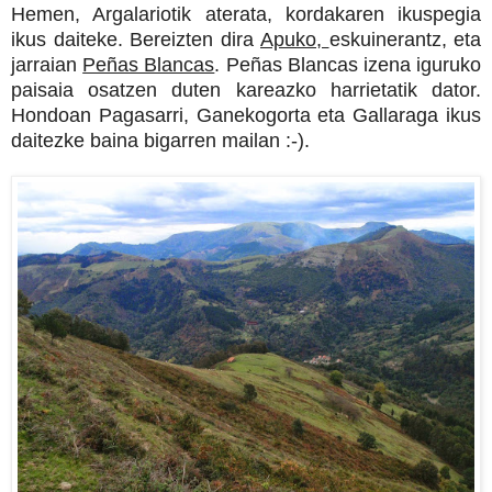
Hemen, Argalariotik aterata, kordakaren ikuspegia
ikus daiteke. Bereizten dira
Apuko,
eskuinerantz, eta
jarraian
Peñas Blancas
. Peñas Blancas izena iguruko
paisaia osatzen duten kareazko harrietatik dator.
Hondoan Pagasarri, Ganekogorta eta Gallaraga ikus
daitezke baina bigarren mailan :-).