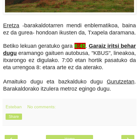
Eretza
-barakaldotarren mendi enblematikoa, baina
ez da gurea- hondoan ikusten da, Txapela daramana.
Betiko lekuan geratuko gara
6:45
.
Garaiz iritsi behar
dugu
eramango gaituen autobusa, "KBUS", lineakoa,
itxarongo ez digulako. 7:00 etan hortik pasatuko da
eta urrengoa 8: etara arte ez da aterako.
Amaituko dugu eta bazkalduko dugu
Gurutzetan
.
Barakaldorako itzulera metroz egingo dugu.
Esteban
No comments:
Share
‹
›
Home