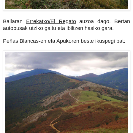
Bailaran
Errekatxo/El Regato
auzoa dago. Bertan
autobusak utziko gaitu eta ibiltzen hasiko gara.
Peñas Blancas-en eta Apukoren beste ikuspegi bat: