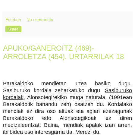
Esteban
No comments:
Share
APUKO/GANEROITZ (469)-
ARROLETZA (454). URTARRILAK 18
Barakaldoko mendietan urtea hasiko dugu.
Sasiburuko kordala zeharkatuko dugu.
Sasiburuko
kordalak
, Alonsotegirekiko muga naturala, (1991ean
Barakaldotik banandu zen) osatzen du. Kordalako
mendiak ez dira oso altuak eta agian ezezagunak
Barakaldoko edo Alonsotegikoak ez diren
medizaleentzat. Baina, mendiak apalak izan arren,
ibilbidea oso interesgarria da. Merezi du.