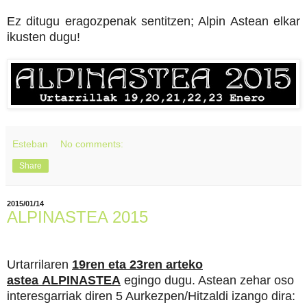
Ez ditugu eragozpenak sentitzen; Alpin Astean elkar
ikusten dugu!
Esteban
No comments:
Share
2015/01/14
ALPINASTEA 2015
Urtarrilaren
19ren eta 23ren arteko
astea
ALPINASTEA
egingo dugu. Astean zehar oso
interesgarriak diren 5 Aurkezpen/Hitzaldi izango dira: