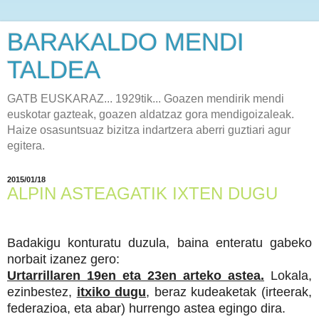
BARAKALDO MENDI
TALDEA
GATB EUSKARAZ... 1929tik... Goazen mendirik mendi
euskotar gazteak, goazen aldatzaz gora mendigoizaleak.
Haize osasuntsuaz bizitza indartzera aberri guztiari agur
egitera.
2015/01/18
ALPIN ASTEAGATIK IXTEN DUGU
Badakigu konturatu duzula, baina enteratu gabeko
norbait izanez gero:
Urtarrillaren 19en eta 23en arteko astea.
Lokala,
ezinbestez,
itxiko dugu
, beraz kudeaketak (irteerak,
federazioa, eta abar) hurrengo astea egingo dira.