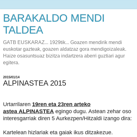
BARAKALDO MENDI
TALDEA
GATB EUSKARAZ... 1929tik... Goazen mendirik mendi
euskotar gazteak, goazen aldatzaz gora mendigoizaleak.
Haize osasuntsuaz bizitza indartzera aberri guztiari agur
egitera.
2015/01/14
ALPINASTEA 2015
Urtarrilaren
19ren eta 23ren arteko
astea
ALPINASTEA
egingo dugu. Astean zehar oso
interesgarriak diren 5 Aurkezpen/Hitzaldi izango dira:
Kartelean hizlariak eta gaiak ikus ditzakezue.