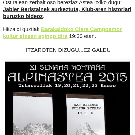
Ostiralean zerbait oso bereziaz Astea itxiko dugu:
Jabier Beristainek aurkeztuta, Klub-aren historiari
buruzko bideoz
.
Hitzaldi guztiak
Barakaldoko Clara Campoamor
kultur etxean egingo dira
19:30 etan.
ITZAROTEN DIZUGU...EZ GALDU